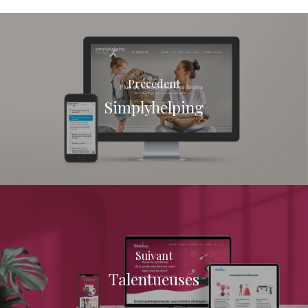
Précédent
Simplyhelping
Suivant
Talentueuses