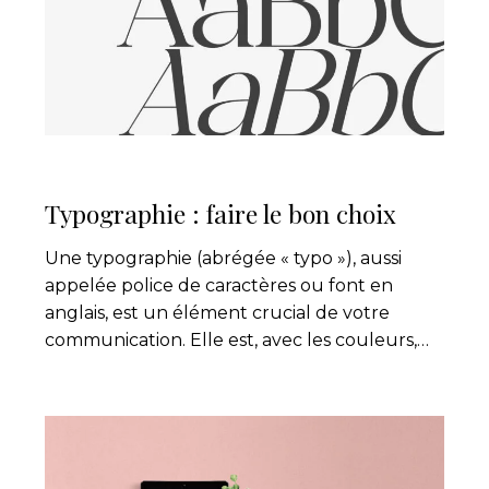
choix
Typographie : faire le bon choix
Une typographie (abrégée « typo »), aussi
appelée police de caractères ou font en
anglais, est un élément crucial de votre
communication. Elle est, avec les couleurs,…
Avez-
vous