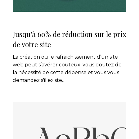
de
votre
site
Jusqu’à 60% de réduction sur le prix
de votre site
La création ou le rafraichissement d’un site
web peut s’avérer couteux, vous doutez de
la nécessité de cette dépense et vous vous
demandez s'il existe…
Typographie :
faire
le
bon