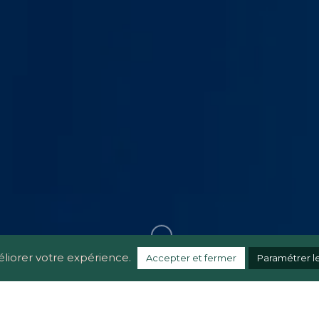
linkedin
instagram
© 2023 Maurane B.
Politique de confidentialité
éliorer votre expérience.
Accepter et fermer
Paramétrer l